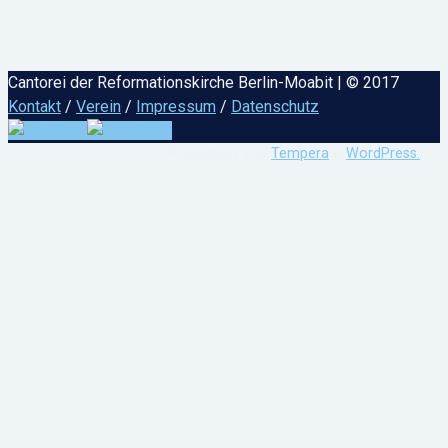
Cantorei der Reformationskirche Berlin-Moabit | © 2017
Kontakt
/
Verein
/
Impressum
/
Datenschutz
Präsentiert von
Tempera
&
WordPress.