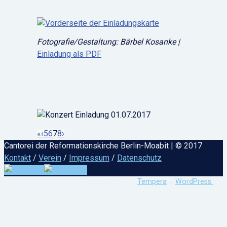
Fotografie/Gestaltung: Bärbel Kosanke |
Einladung als PDF
«
‹
5
6
7
8
›
Cantorei der Reformationskirche Berlin-Moabit | © 2017
Kontakt
/
Verein
/
Impressum
/
Datenschutz
Präsentiert von
Tempera
&
WordPress.