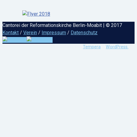
Cantorei der Reformationskirche Berlin-Moabit | © 2017
Kontakt
/
Verein
/
Impressum
/
Datenschutz
Präsentiert von
Tempera
&
WordPress.